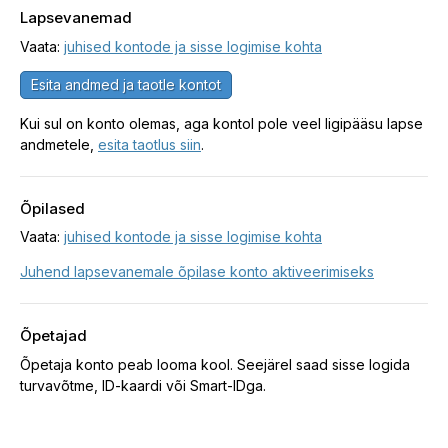
Lapsevanemad
Vaata:
juhised kontode ja sisse logimise kohta
Esita andmed ja taotle kontot
Kui sul on konto olemas, aga kontol pole veel ligipääsu lapse
andmetele,
esita taotlus siin
.
Õpilased
Vaata:
juhised kontode ja sisse logimise kohta
Juhend lapsevanemale õpilase konto aktiveerimiseks
Õpetajad
Õpetaja konto peab looma kool. Seejärel saad sisse logida
turvavõtme, ID-kaardi või Smart-IDga.