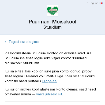
in English
Puurmani Mõisakool
Stuudium
← Tagasi sisse logima
Iga kooli/lasteaia Stuudiumi kontod on eraldiseisvad; siia
Stuudiumisse sisse logimiseks vajad kontot “Puurmani
Mõisakool” Stuudiumis.
Kui sa ei tea, kas kool on sulle juba konto loonud, proovi
sisse logida ID-kaardi või Smart-ID-ga. Kõiki oma Stuudiumi
kontosid näed portaalis
ID.ope.ee
Kui sul on mitmes koolis/lasteaias konto olemas, saad need
omavahel siduda —
vaata juhiseid siit
.